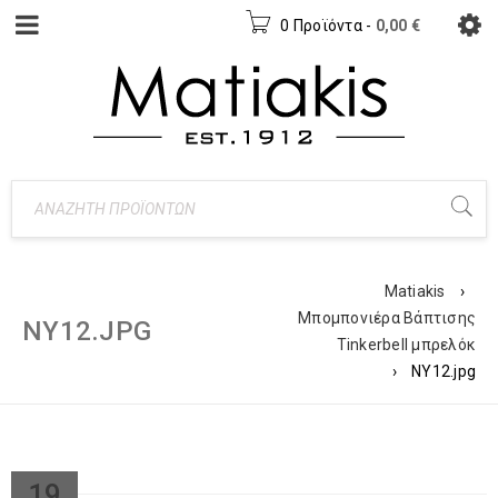
0 Προϊόντα
-
0,00
€
Matiakis
›
Μπομπονιέρα Βάπτισης
ΝΥ12.JPG
Tinkerbell μπρελόκ
›
ΝΥ12.jpg
19