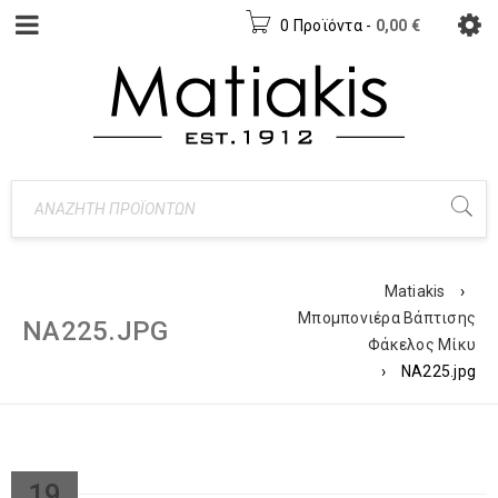
0 Προϊόντα
-
0,00
€
Matiakis
›
Μπομπονιέρα Βάπτισης
ΝΑ225.JPG
Φάκελος Μίκυ
›
ΝΑ225.jpg
19