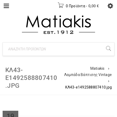
0 Προϊόντα
-
0,00
€
ΚΛ43-
Matiakis
›
Λαμπάδα Βάπτισης Vintage
E1492588807410
›
.JPG
ΚΛ43-e1492588807410.jpg
19