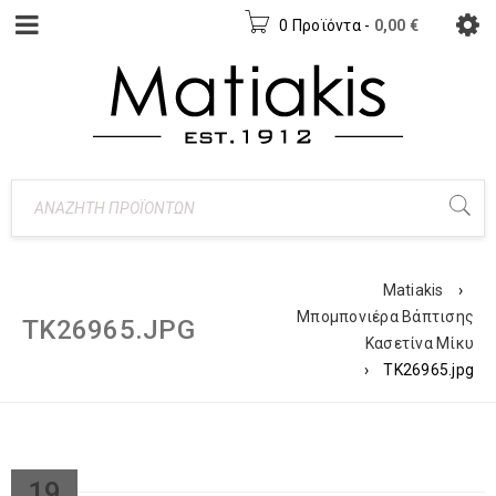
0 Προϊόντα
-
0,00
€
Matiakis
›
Μπομπονιέρα Βάπτισης
TK26965.JPG
Κασετίνα Μίκυ
›
TK26965.jpg
19