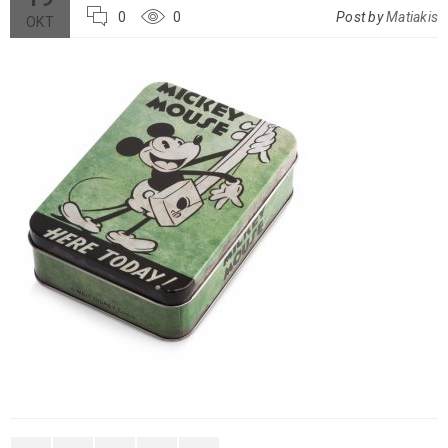
0
0
Post by
Matiakis
ΟΚΤ