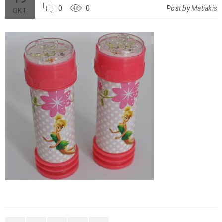
0
0
Post by
Matiakis
ΟΚΤ