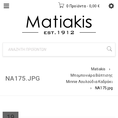
0 Προϊόντα
-
0,00
€
Matiakis
›
Μπομπονιέρα Βάπτισης
NA175.JPG
Minnie Λουλούδια Καδράκι
›
NA175.jpg
19