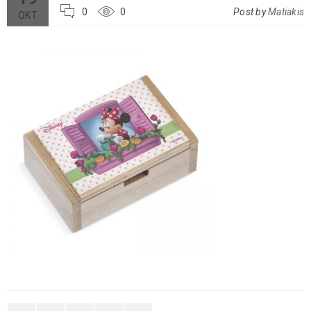
0
0
Post by
Matiakis
ΟΚΤ