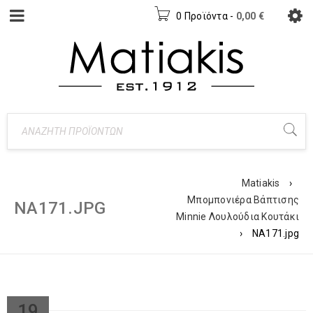
0 Προϊόντα
-
0,00
€
Matiakis
›
Μπομπονιέρα Βάπτισης
NA171.JPG
Minnie Λουλούδια Κουτάκι
›
NA171.jpg
19