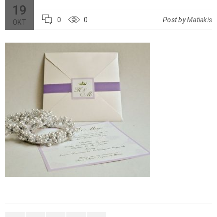
19
0
0
Post by
Matiakis
ΟΚΤ