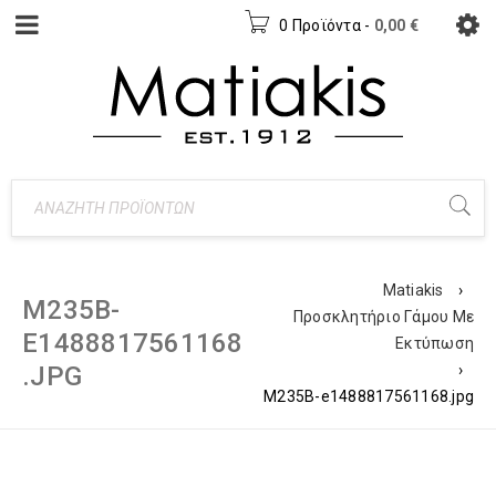
0 Προϊόντα
-
0,00
€
Matiakis
›
M235B-
Προσκλητήριο Γάμου Με
E1488817561168
Εκτύπωση
.JPG
›
M235B-e1488817561168.jpg