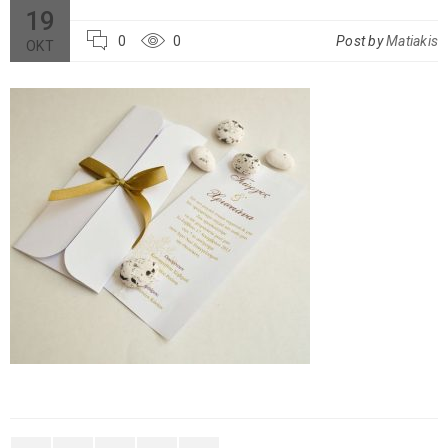
19
0
0
Post by
Matiakis
ΟΚΤ