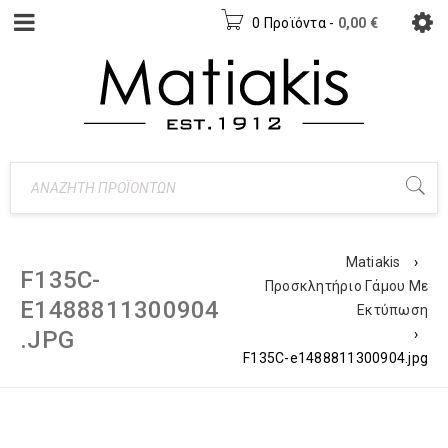
0 Προϊόντα
-
0,00
€
Matiakis
›
F135C-
Προσκλητήριο Γάμου Με
E1488811300904
Εκτύπωση
.JPG
›
F135C-e1488811300904.jpg