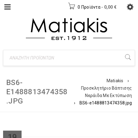
0 Προϊόντα
-
0,00
€
BS6-
Matiakis
›
Προσκλητήριο Βάπτισης
E1488813474358
Νεράιδα Με Εκτύπωση
.JPG
›
BS6-e1488813474358.jpg
19