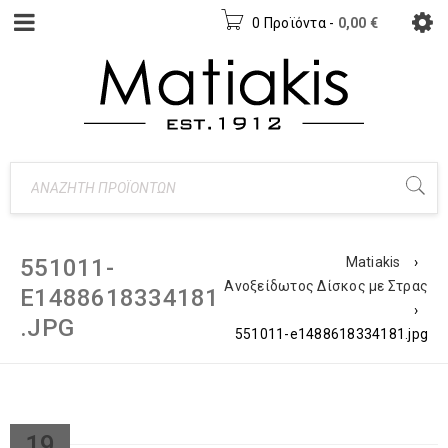
0 Προϊόντα
-
0,00
€
551011-
Matiakis
›
Ανοξείδωτος Δίσκος με Στρας
E1488618334181
›
.JPG
551011-e1488618334181.jpg
19