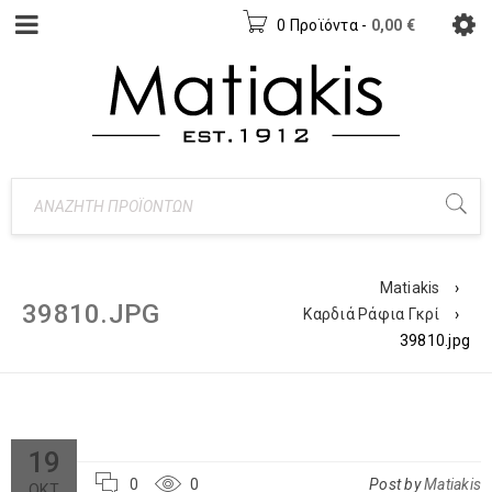
0 Προϊόντα
-
0,00
€
Matiakis
›
39810.JPG
Καρδιά Ράφια Γκρί
›
39810.jpg
19
0
0
Post by
Matiakis
ΟΚΤ