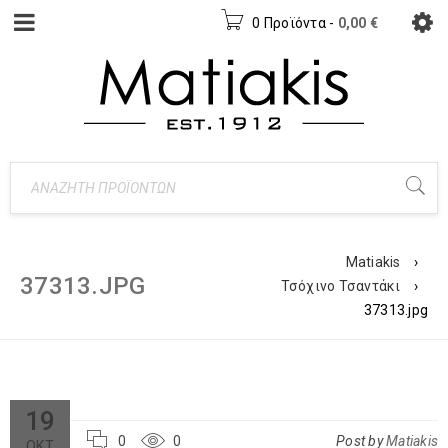
0 Προϊόντα
-
0,00
€
Matiakis
›
37313.JPG
Τσόχινο Τσαντάκι
›
37313.jpg
19
0
0
Post by
Matiakis
ΟΚΤ