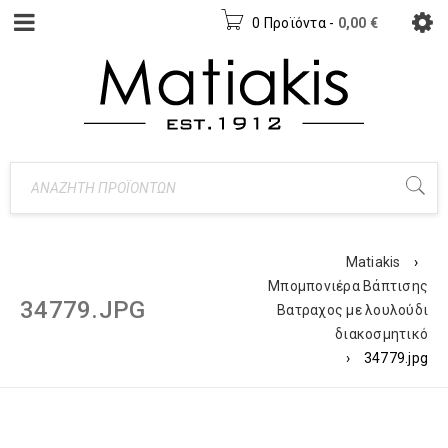
0 Προϊόντα
-
0,00
€
Matiakis
›
Μπομπονιέρα Βάπτισης
34779.JPG
Βατραχος με λουλούδι
διακοσμητικό
›
34779.jpg