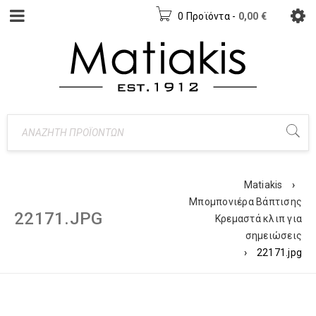
0 Προϊόντα
-
0,00
€
Matiakis
›
Μπομπονιέρα Βάπτισης
22171.JPG
Κρεμαστά κλιπ για
σημειώσεις
›
22171.jpg