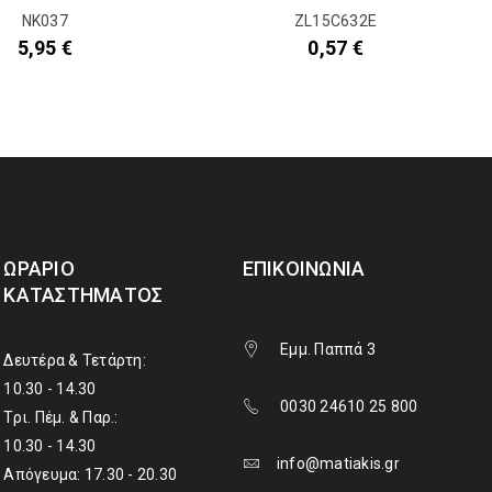
NK037
ZL15C632E
5,95
€
0,57
€
ΩΡΆΡΙΟ
ΕΠΙΚΟΙΝΩΝΊΑ
ΚΑΤΑΣΤΉΜΑΤΟΣ
Εμμ. Παππά 3
Δευτέρα & Τετάρτη:
10.30 - 14.30
0030 24610 25 800
Τρι. Πέμ. & Παρ.:
10.30 - 14.30
info@matiakis.gr
Απόγευμα: 17.30 - 20.30