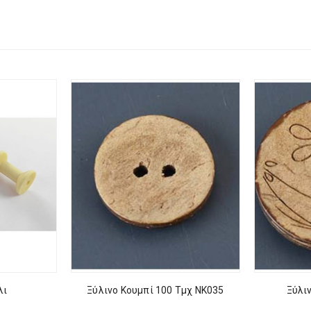
λι
Ξύλινο Κουμπί 100 Τμχ NK035
Ξύλι