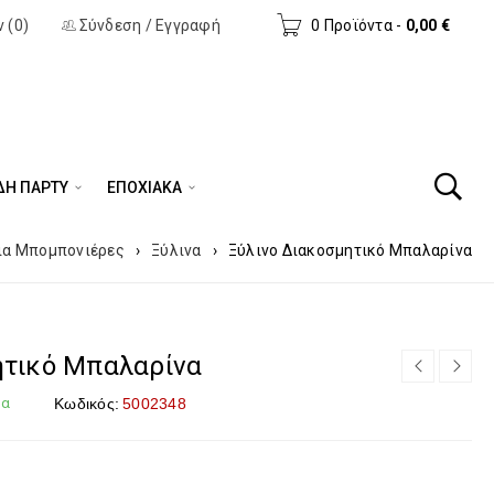
 (0)
Σύνδεση
/
Εγγραφή
0 Προϊόντα
-
0,00
€
ΔΗ ΠΆΡΤΥ
ΕΠΟΧΙΑΚΑ
ια Μπομπονιέρες
›
Ξύλινα
›
Ξύλινο Διακοσμητικό Μπαλαρίνα
ητικό Μπαλαρίνα
μα
Κωδικός:
5002348