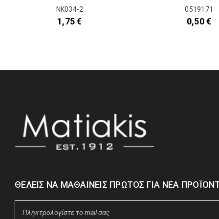
NK034-2
0519171
1,75
€
0,50
€
ΘΈΛΕΙΣ ΝΑ ΜΑΘΑΊΝΕΙΣ ΠΡΏΤΟΣ ΓΙΑ ΝΈΑ ΠΡΟΪΌΝΤ