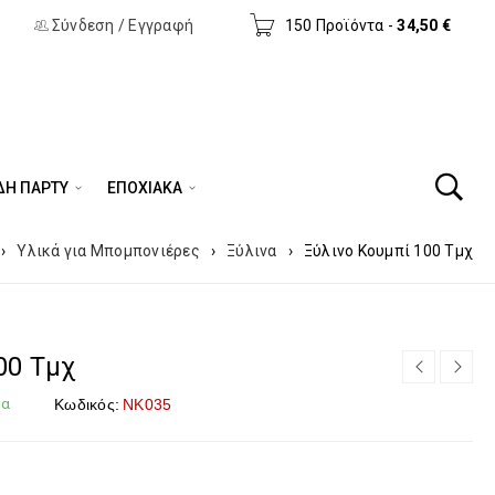
)
Σύνδεση
/
Εγγραφή
150 Προϊόντα
-
34,50
€
ΔΗ ΠΆΡΤΥ
ΕΠΟΧΙΑΚΑ
›
Υλικά για Μπομπονιέρες
›
Ξύλινα
›
Ξύλινο Κουμπί 100 Τμχ
00 Τμχ
μα
Κωδικός:
NK035