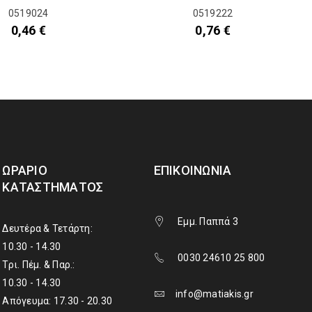
0519024
0519222
0,46
€
0,76
€
ΩΡΆΡΙΟ
ΕΠΙΚΟΙΝΩΝΊΑ
ΚΑΤΑΣΤΉΜΑΤΟΣ
Εμμ. Παππά 3
Δευτέρα & Τετάρτη:
10.30 - 14.30
0030 24610 25 800
Τρι. Πέμ. & Παρ.:
10.30 - 14.30
info@matiakis.gr
Απόγευμα: 17.30 - 20.30