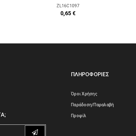
ZL16C1097
0,65
€
ΠΛΗΡΟΦΟΡΊΕΣ
Όροι Χρήσης
Παράδοση/Παραλαβή
Α;
Προφίλ