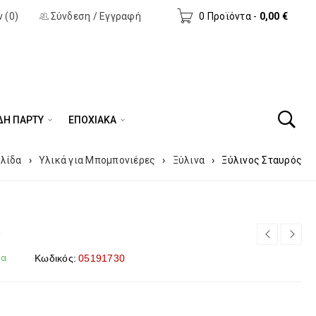
 (0)
Σύνδεση
/
Εγγραφή
0 Προϊόντα
-
0,00
€
ΔΗ ΠΆΡΤΥ
ΕΠΟΧΙΑΚΑ
ελίδα
›
Υλικά για Μπομπονιέρες
›
Ξύλινα
›
Ξύλινος Σταυρός
ς
μα
Κωδικός:
05191730