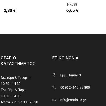
NK038
2,80
€
6,65
€
ΩΡΆΡΙΟ
ΕΠΙΚΟΙΝΩΝΊΑ
ΚΑΤΑΣΤΉΜΑΤΟΣ
Εμμ. Παππά 3
Δευτέρα & Τετάρτη:
10.30 - 14.30
0030 24610 25 800
Τρι. Πέμ. & Παρ.:
10.30 - 14.30
info@matiakis.gr
Απόγευμα: 17.30 - 20.30