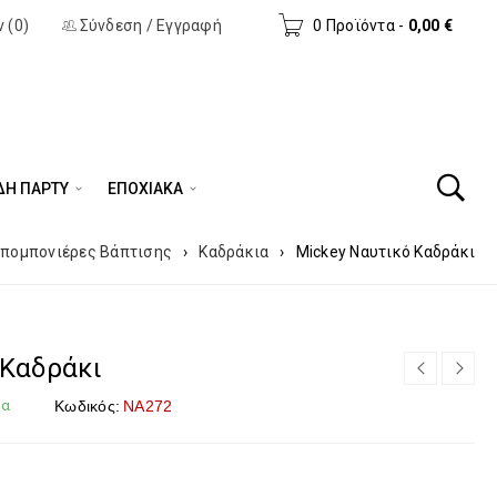
 (0)
Σύνδεση
/
Εγγραφή
0 Προϊόντα
-
0,00
€
ΔΗ ΠΆΡΤΥ
ΕΠΟΧΙΑΚΑ
πομπονιέρες Βάπτισης
›
Καδράκια
›
Mickey Ναυτικό Καδράκι
 Καδράκι
μα
Κωδικός:
ΝΑ272