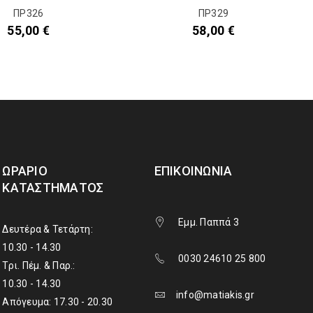
ΠΡ326
ΠΡ329
55,00
€
58,00
€
ΩΡΆΡΙΟ
ΕΠΙΚΟΙΝΩΝΊΑ
ΚΑΤΑΣΤΉΜΑΤΟΣ
Εμμ. Παππά 3
Δευτέρα & Τετάρτη:
10.30 - 14.30
0030 24610 25 800
Τρι. Πέμ. & Παρ.:
10.30 - 14.30
info@matiakis.gr
Απόγευμα: 17.30 - 20.30