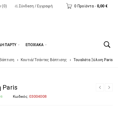
 (0)
Σύνδεση
/
Εγγραφή
0 Προϊόντα
-
0,00
€
ΔΗ ΠΆΡΤΥ
ΕΠΟΧΙΑΚΑ
Βάπτιση
›
Κουτιά/Τσάντες Βάπτισης
›
Τουαλέτα Ξύλινη Paris
 Paris
μα
Κωδικός:
03004008