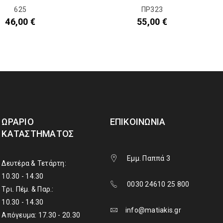
625
ΠΡ323
46,00
€
55,00
€
ΩΡΆΡΙΟ
ΕΠΙΚΟΙΝΩΝΊΑ
ΚΑΤΑΣΤΉΜΑΤΟΣ
Εμμ. Παππά 3
Δευτέρα & Τετάρτη:
10.30 - 14.30
0030 24610 25 800
Τρι. Πέμ. & Παρ.:
10.30 - 14.30
info@matiakis.gr
Απόγευμα: 17.30 - 20.30