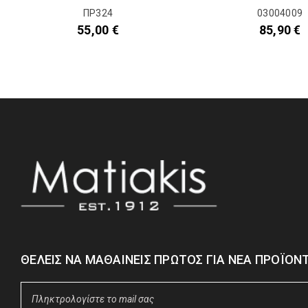
ΠΡ324
03004009
55,00
€
85,90
€
ΘΈΛΕΙΣ ΝΑ ΜΑΘΑΊΝΕΙΣ ΠΡΏΤΟΣ ΓΙΑ ΝΈΑ ΠΡΟΪΌΝΤ