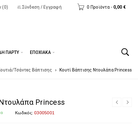
 (0)
Σύνδεση
/
Εγγραφή
0 Προϊόντα
-
0,00
€
ΔΗ ΠΆΡΤΥ
ΕΠΟΧΙΑΚΑ
Κουτιά/Τσάντες Βάπτισης
›
Κουτί Βάπτισης Ντουλάπα Princess
 Ντουλάπα Princess
μα
Κωδικός:
03005001