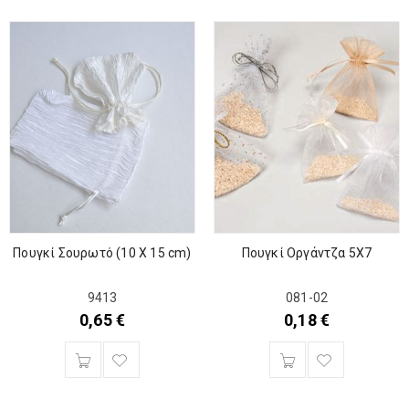
Πουγκί Σουρωτό (10 Χ 15 cm)
Πουγκί Οργάντζα 5Χ7
9413
081-02
0,65
€
0,18
€