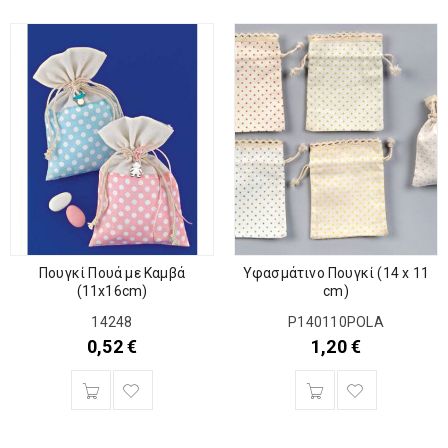
Πουγκί Πουά με Καμβά
Υφασμάτινο Πουγκί (14 x 11
(11x16cm)
cm)
14248
P140110POLA
0,52
€
1,20
€