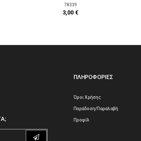
78339
3,00
€
ΠΛΗΡΟΦΟΡΊΕΣ
Όροι Χρήσης
Παράδοση/Παραλαβή
Α;
Προφίλ