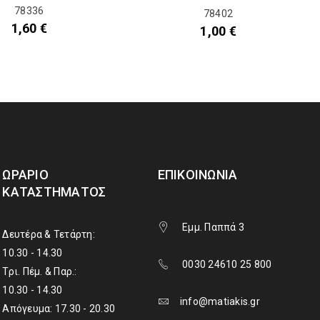
78336
78402
1,60
€
1,00
€
ΩΡΆΡΙΟ
ΕΠΙΚΟΙΝΩΝΊΑ
ΚΑΤΑΣΤΉΜΑΤΟΣ
Εμμ. Παππά 3
Δευτέρα & Τετάρτη:
10.30 - 14.30
0030 24610 25 800
Τρι. Πέμ. & Παρ.:
10.30 - 14.30
info@matiakis.gr
Απόγευμα: 17.30 - 20.30