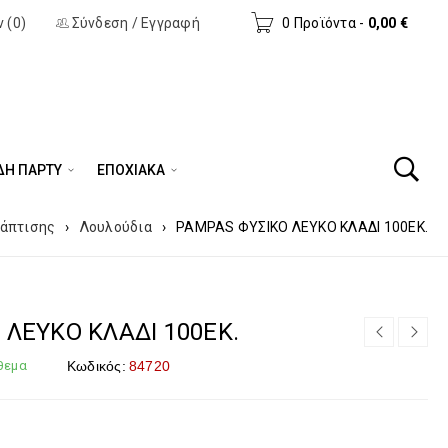
 (0)
Σύνδεση
/
Εγγραφή
0 Προϊόντα
-
0,00
€
ΔΗ ΠΆΡΤΥ
ΕΠΟΧΙΑΚΑ
Βάπτισης
›
Λουλούδια
›
PAMPAS ΦΥΣΙΚΟ ΛΕΥΚΟ ΚΛΑΔΙ 100ΕΚ.
 ΛΕΥΚΟ ΚΛΑΔΙ 100ΕΚ.
θεμα
Κωδικός:
84720