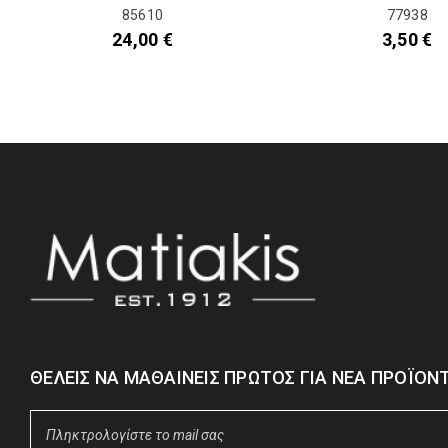
85610
77938
24,00
€
3,50
€
ΘΈΛΕΙΣ ΝΑ ΜΑΘΑΊΝΕΙΣ ΠΡΏΤΟΣ ΓΙΑ ΝΈΑ ΠΡΟΪΌΝΤ