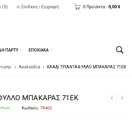
 (0)
Σύνδεση
/
Εγγραφή
0 Προϊόντα
-
0,00
€
ΔΗ ΠΆΡΤΥ
ΕΠΟΧΙΑΚΑ
πτισης
›
Λουλούδια
›
ΚΛΑΔΙ ΤΡΙΑΝΤΑΦΥΛΛΟ ΜΠΑΚΑΡΑΣ 71EK
ΦΥΛΛΟ ΜΠΑΚΑΡΑΣ 71EK
όθεμα
Κωδικός:
78401