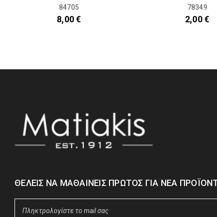
84705
78349
8,00
€
2,00
€
ΘΈΛΕΙΣ ΝΑ ΜΑΘΑΊΝΕΙΣ ΠΡΏΤΟΣ ΓΙΑ ΝΈΑ ΠΡΟΪΌΝΤ