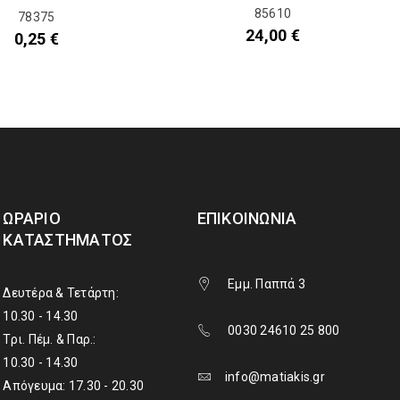
85610
78375
24,00
€
0,25
€
ΩΡΆΡΙΟ
ΕΠΙΚΟΙΝΩΝΊΑ
ΚΑΤΑΣΤΉΜΑΤΟΣ
Εμμ. Παππά 3
Δευτέρα & Τετάρτη:
10.30 - 14.30
0030 24610 25 800
Τρι. Πέμ. & Παρ.:
10.30 - 14.30
info@matiakis.gr
Απόγευμα: 17.30 - 20.30