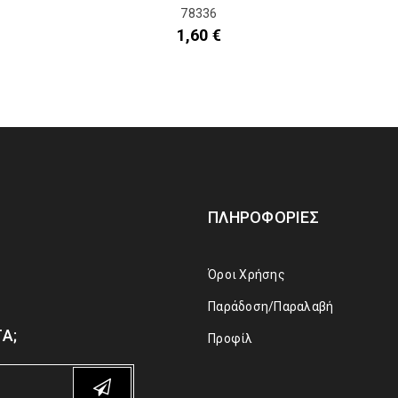
78336
1,60
€
ΠΛΗΡΟΦΟΡΊΕΣ
Όροι Χρήσης
Παράδοση/Παραλαβή
Α;
Προφίλ