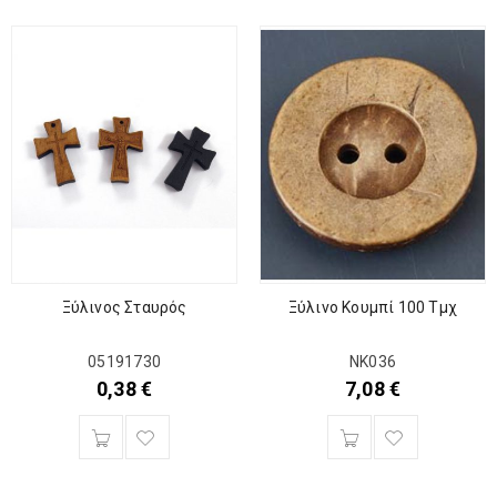
Ξύλινος Σταυρός
Ξύλινο Κουμπί 100 Τμχ
05191730
NK036
0,38
€
7,08
€