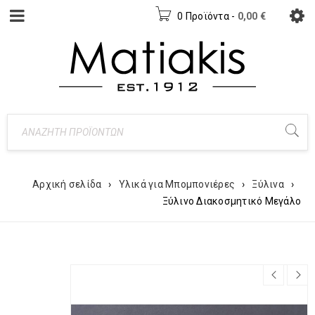
0 Προϊόντα
-
0,00
€
Αρχική σελίδα
›
Υλικά για Μπομπονιέρες
›
Ξύλινα
›
Ξύλινο Διακοσμητικό Μεγάλο