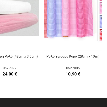
ρή Ρολό (48cm x 3.65m)
Ρολό Ύφασμα Καρό (28cm x 10m)
0527077
0527085
24,00
€
10,90
€