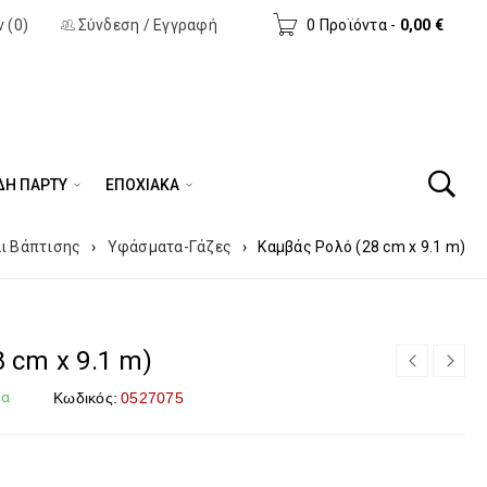
 (0)
Σύνδεση
/
Εγγραφή
0 Προϊόντα
-
0,00
€
ΔΗ ΠΆΡΤΥ
ΕΠΟΧΙΑΚΑ
ι Βάπτισης
›
Υφάσματα-Γάζες
›
Καμβάς Ρολό (28 cm x 9.1 m)
 cm x 9.1 m)
μα
Κωδικός:
0527075