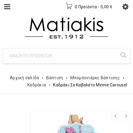
0 Προϊόντα
-
0,00
€
Αρχική σελίδα
›
Βάπτιση
›
Μπομπονιέρες Βάπτισης
›
Καδράκια
›
Καδράκι Σε Καβαλέτο Minnie Carousel