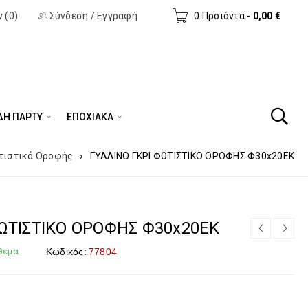
 (0)
Σύνδεση
/
Εγγραφή
0 Προϊόντα
-
0,00
€
ΔΗ ΠΆΡΤΥ
ΕΠΟΧΙΑΚΑ
ιστικά Οροφής
›
ΓΥΑΛΙΝΟ ΓΚΡΙ ΦΩΤΙΣΤΙΚΟ ΟΡΟΦΗΣ Φ30x20EK
ΦΩΤΙΣΤΙΚΟ ΟΡΟΦΗΣ Φ30x20EK
θεμα
Κωδικός:
77804