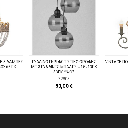
Ε 3 ΛΑΜΠΕΣ
ΓΥΑΛΙΝΟ ΓΚΡΙ ΦΩΤΙΣΤΙΚΟ ΟΡΟΦΗΣ
VINTAGE Π
40Χ66 ΕΚ
ME 3 ΓΥΑΛΙΝΕΣ ΜΠΑΛΕΣ Φ15x13EK
83ΕΚ ΥΨΟΣ
77805
50,00
€