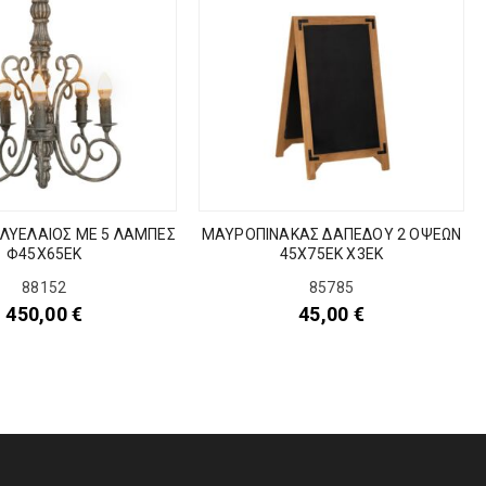
ΟΛΥΕΛΑΙΟΣ ΜΕ 5 ΛΑΜΠΕΣ
ΜΑΥΡΟΠΙΝΑΚΑΣ ΔΑΠΕΔΟΥ 2 ΟΨΕΩΝ
Φ45Χ65ΕΚ
45Χ75ΕΚ Χ3ΕΚ
88152
85785
450,00
€
45,00
€