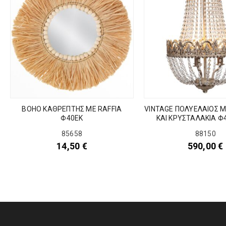
BOHO ΚΑΘΡΕΠΤΗΣ ΜΕ RAFFIA
VINTAGE ΠΟΛΥΕΛΑΙΟΣ Μ
Φ40ΕΚ
ΚΑΙ ΚΡΥΣΤΑΛΑΚΙΑ Φ
85658
88150
14,50
€
590,00
€