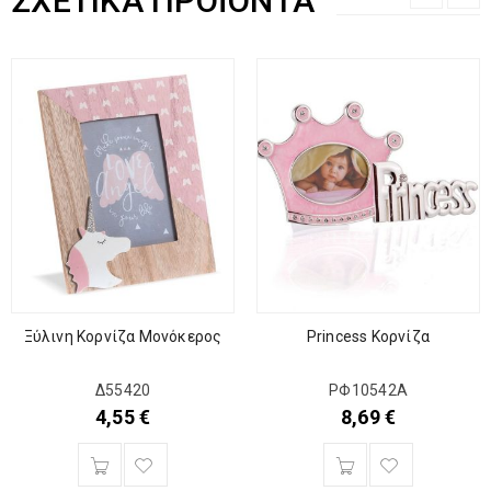
ΣΧΕΤΙΚΆ ΠΡΟΪΌΝΤΑ
Ξύλινη Κορνίζα Μονόκερος
Princess Κορνίζα
Δ55420
ΡΦ10542Α
4,55
€
8,69
€