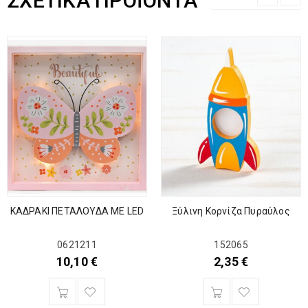
ΣΧΕΤΙΚΆ ΠΡΟΪΌΝΤΑ
ΚΑΔΡΑΚΙ ΠΕΤΑΛΟΥΔΑ ΜΕ LED
Ξύλινη Κορνίζα Πυραύλος
0621211
152065
10,10
€
2,35
€