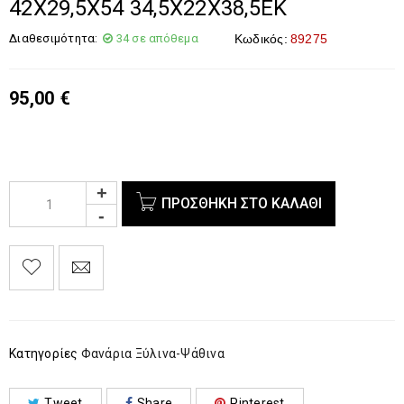
42Χ29,5Χ54 34,5Χ22Χ38,5ΕΚ
Διαθεσιμότητα:
34 σε απόθεμα
Κωδικός:
89275
95,00
€
ΠΡΟΣΘΉΚΗ ΣΤΟ ΚΑΛΆΘΙ
Κατηγορίες
Φανάρια Ξύλινα-Ψάθινα
Tweet
Share
Pinterest