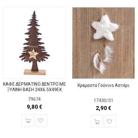
ΚΑΦΕ ΔΕΡΜΑΤΙΝΟ ΔΕΝΤΡΟ ΜΕ
Κρεμαστό Γούνινο Αστέρι
ΞΥΛΙΝΗ ΒΑΣΗ 24Χ6.5Χ49ΕΚ
79674
17430/01
9,80
€
2,90
€