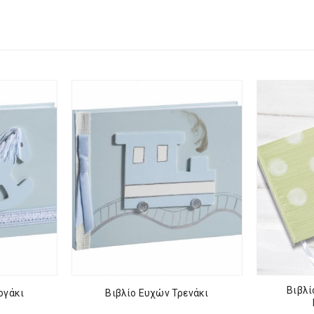
Βιβλί
ογάκι
Βιβλίο Ευχών Τρενάκι