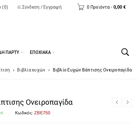
 (0)
Σύνδεση
/
Εγγραφή
0 Προϊόντα
-
0,00
€
ΔΗ ΠΆΡΤΥ
ΕΠΟΧΙΑΚΑ
τιση
›
Βιβλία ευχών
›
Βιβλίο Ευχών Βάπτισης Ονειροπαγίδα
άπτισης Ονειροπαγίδα
μα
Κωδικός:
ΖΒΕ750