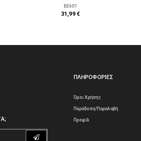
BE601
31,99
€
ΠΛΗΡΟΦΟΡΊΕΣ
Όροι Χρήσης
Παράδοση/Παραλαβή
Α;
Προφίλ