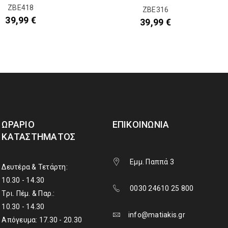
ΖΒΕ418
ΖΒΕ316
39,99
€
39,99
€
ΩΡΆΡΙΟ
ΕΠΙΚΟΙΝΩΝΊΑ
ΚΑΤΑΣΤΉΜΑΤΟΣ
Εμμ. Παππά 3
Δευτέρα & Τετάρτη:
10.30 - 14.30
0030 24610 25 800
Τρι. Πέμ. & Παρ.:
10.30 - 14.30
info@matiakis.gr
Απόγευμα: 17.30 - 20.30