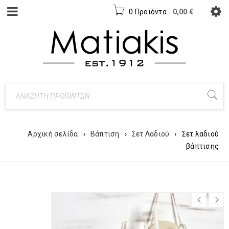
0 Προϊόντα
-
0,00
€
Αρχική σελίδα
›
Βάπτιση
›
Σετ Λαδιού
›
Σετ λαδιού
βάπτισης