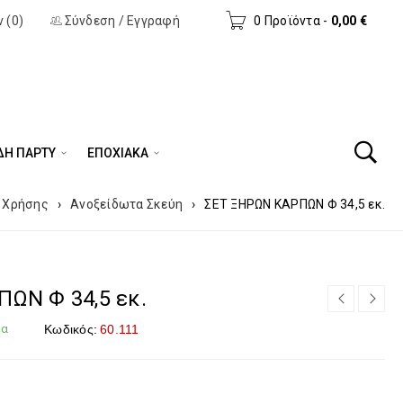
 (0)
Σύνδεση
/
Εγγραφή
0 Προϊόντα
-
0,00
€
ΔΗ ΠΆΡΤΥ
ΕΠΟΧΙΑΚΑ
ς Χρήσης
›
Ανοξείδωτα Σκεύη
›
ΣΕΤ ΞΗΡΩΝ ΚΑΡΠΩΝ Φ 34,5 εκ.
ΩΝ Φ 34,5 εκ.
μα
Κωδικός:
60.111