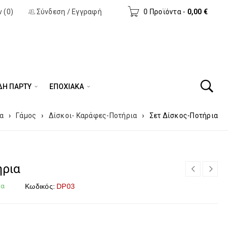
 (0)
Σύνδεση
/
Εγγραφή
0 Προϊόντα
-
0,00
€
ΔΗ ΠΆΡΤΥ
ΕΠΟΧΙΑΚΑ
α
›
Γάμος
›
Δίσκοι- Καράφες-Ποτήρια
›
Σετ Δίσκος-Ποτήρια
ήρια
μα
Κωδικός:
DP03