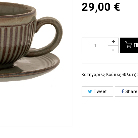
29,00
€
Π
Κατηγορίες
Κούπες-Φλυτζά
Tweet
Share