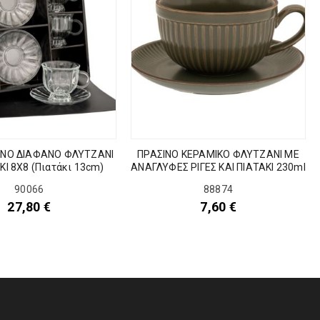
ΛΙΝΟ ΔΙΑΦΑΝΟ ΦΛΥΤΖΑΝΙ
ΠΡΑΣΙΝΟ ΚΕΡΑΜΙΚΟ ΦΛΥΤΖΑΝΙ ΜΕ
ΚΙ 8Χ8 (Πιατάκι 13cm)
ΑΝΑΓΛΥΦΕΣ ΡΙΓΕΣ ΚΑΙ ΠΙΑΤΑΚΙ 230ml
90066
88874
27,80
€
7,60
€