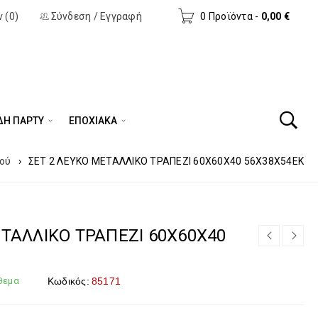
 (0)
Σύνδεση
/
Εγγραφή
0 Προϊόντα
-
0,00
€
ΔΗ ΠΆΡΤΥ
ΕΠΟΧΙΑΚΑ
ιού
›
ΣΕΤ 2 ΛΕΥΚΟ ΜΕΤΑΛΛΙΚΟ ΤΡΑΠΕΖΙ 60Χ60Χ40 56Χ38Χ54ΕΚ
ΕΤΑΛΛΙΚΟ ΤΡΑΠΕΖΙ 60Χ60Χ40
θεμα
Κωδικός:
85171