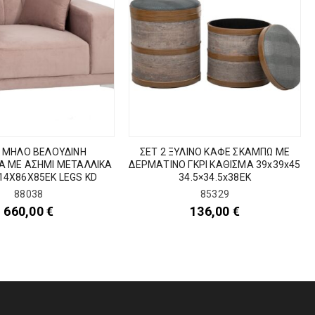
 ΜΗΛΟ ΒΕΛΟΥΔΙΝΗ
ΣΕΤ 2 ΞΥΛΙΝΟ ΚΑΦΕ ΣΚΑΜΠΩ ΜΕ
 ΜΕ ΑΣΗΜΙ ΜΕΤΑΛΛΙΚΑ
ΔΕΡΜΑΤΙΝΟ ΓΚΡΙ ΚΑΘΙΣΜΑ 39x39x45
14Χ86Χ85ΕΚ LEGS KD
34.5×34.5x38EK
88038
85329
660,00
€
136,00
€