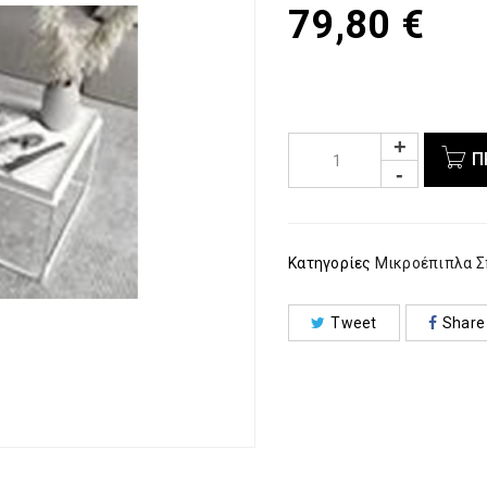
79,80
€
Π
Κατηγορίες
Μικροέπιπλα Σ
Tweet
Share