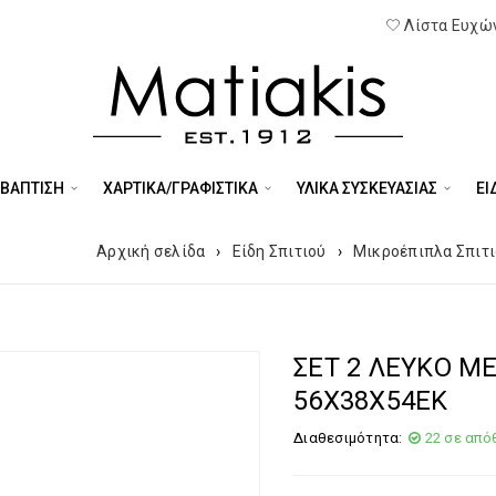
Λίστα Ευχών
 ΒΑΠΤΙΣΗ
ΧΑΡΤΙΚΑ/ΓΡΑΦΙΣΤΙΚΑ
ΥΛΙΚΑ ΣΥΣΚΕΥΑΣΙΑΣ
ΕΊ
Αρχική σελίδα
›
Είδη Σπιτιού
›
Μικροέπιπλα Σπιτ
ΣΕΤ 2 ΛΕΥΚΟ Μ
56Χ38Χ54ΕΚ
Διαθεσιμότητα:
22 σε από