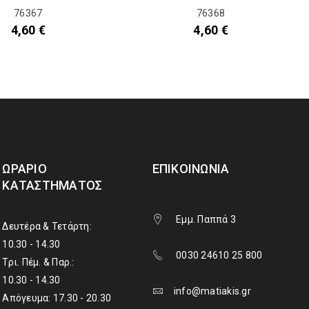
76367
76368
4,60
€
4,60
€
ΩΡΆΡΙΟ
ΕΠΙΚΟΙΝΩΝΊΑ
ΚΑΤΑΣΤΉΜΑΤΟΣ
Εμμ. Παππά 3
Δευτέρα & Τετάρτη:
10.30 - 14.30
0030 24610 25 800
Τρι. Πέμ. & Παρ.:
10.30 - 14.30
info@matiakis.gr
Απόγευμα: 17.30 - 20.30