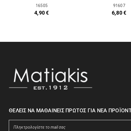
16505
91607
4,90
€
6,80
€
ΘΈΛΕΙΣ ΝΑ ΜΑΘΑΊΝΕΙΣ ΠΡΏΤΟΣ ΓΙΑ ΝΈΑ ΠΡΟΪΌΝΤ