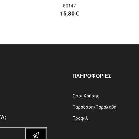
80147
15,80
€
ΠΛΗΡΟΦΟΡΊΕΣ
Όροι Χρήσης
Παράδοση/Παραλαβή
Α;
Προφίλ