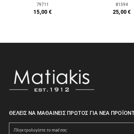
79711
81594
15,00
€
25,00
€
ΘΈΛΕΙΣ ΝΑ ΜΑΘΑΊΝΕΙΣ ΠΡΏΤΟΣ ΓΙΑ ΝΈΑ ΠΡΟΪΌΝΤ