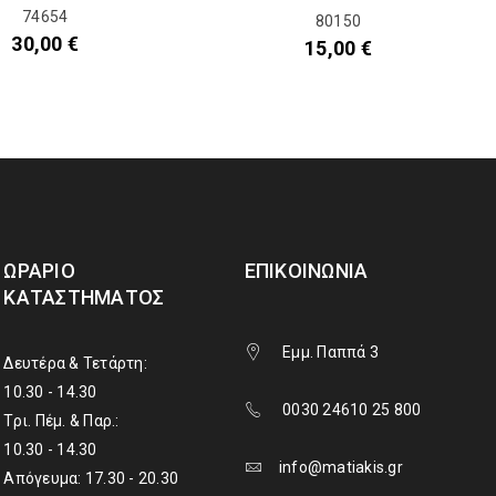
74654
80150
30,00
€
15,00
€
ΩΡΆΡΙΟ
ΕΠΙΚΟΙΝΩΝΊΑ
ΚΑΤΑΣΤΉΜΑΤΟΣ
Εμμ. Παππά 3
Δευτέρα & Τετάρτη:
10.30 - 14.30
0030 24610 25 800
Τρι. Πέμ. & Παρ.:
10.30 - 14.30
info@matiakis.gr
Απόγευμα: 17.30 - 20.30