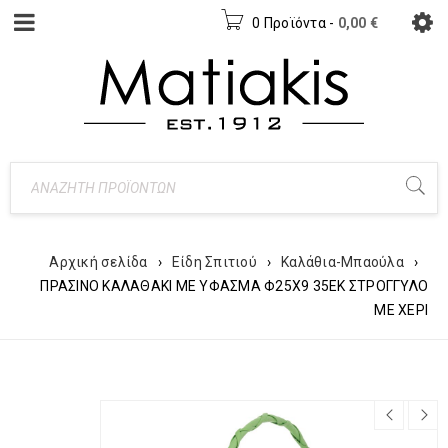
0 Προϊόντα
-
0,00
€
Αρχική σελίδα
›
Είδη Σπιτιού
›
Καλάθια-Μπαούλα
›
ΠΡΑΣΙΝΟ ΚΑΛΑΘΑΚΙ ΜΕ ΥΦΑΣΜΑ Φ25Χ9 35ΕΚ ΣΤΡΟΓΓΥΛΟ
ΜΕ ΧΕΡΙ