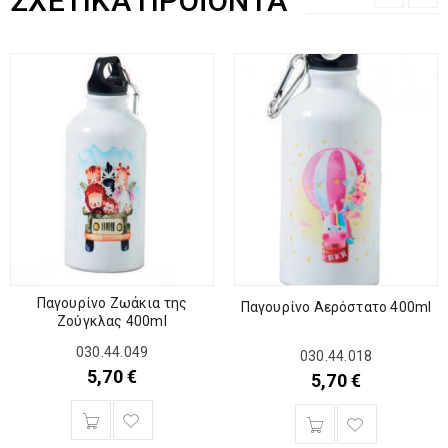
ΣΧΕΤΙΚΆ ΠΡΟΪΌΝΤΑ
Παγουρίνο Ζωάκια της
Παγουρίνο Αερόστατο 400ml
Ζούγκλας 400ml
030.44.049
030.44.018
5,70
€
5,70
€