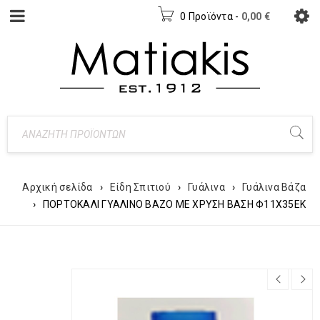
0 Προϊόντα
-
0,00
€
Αρχική σελίδα
›
Είδη Σπιτιού
›
Γυάλινα
›
Γυάλινα Βάζα
›
ΠΟΡΤΟΚΑΛΙ ΓΥΑΛΙΝΟ ΒΑΖΟ ΜΕ ΧΡΥΣΗ ΒΑΣΗ Φ11Χ35ΕΚ