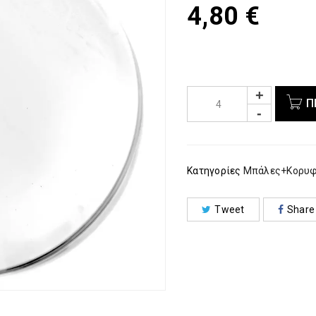
4,80
€
Π
Κατηγορίες
Μπάλες+Κορυ
Tweet
Share