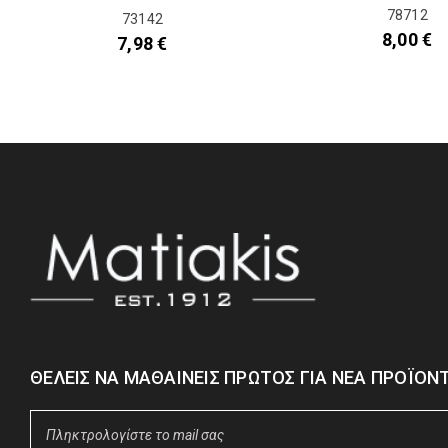
78712
73142
8,00
€
7,98
€
ΘΈΛΕΙΣ ΝΑ ΜΑΘΑΊΝΕΙΣ ΠΡΏΤΟΣ ΓΙΑ ΝΈΑ ΠΡΟΪΌΝΤ