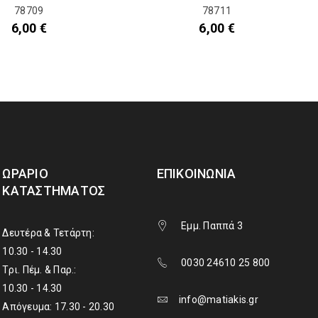
78709
78711
6,00
€
6,00
€
ΩΡΆΡΙΟ
ΕΠΙΚΟΙΝΩΝΊΑ
ΚΑΤΑΣΤΉΜΑΤΟΣ
Εμμ. Παππά 3
Δευτέρα & Τετάρτη:
10.30 - 14.30
0030 24610 25 800
Τρι. Πέμ. & Παρ.:
10.30 - 14.30
info@matiakis.gr
Απόγευμα: 17.30 - 20.30