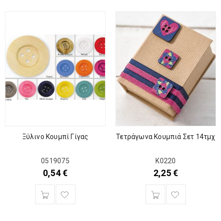
Ξύλινο Κουμπί Γίγας
Τετράγωνα Κουμπιά Σετ 14τμχ
0519075
Κ0220
0,54
€
2,25
€