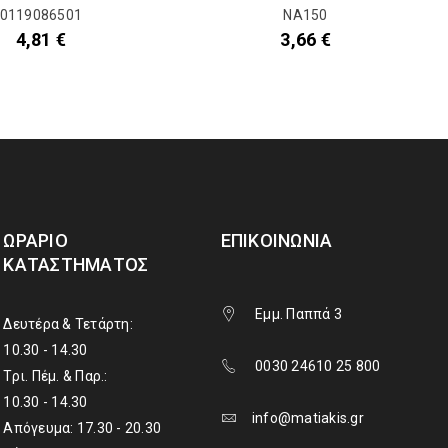
0119086501
NA150
4,81
€
3,66
€
ΩΡΆΡΙΟ
ΕΠΙΚΟΙΝΩΝΊΑ
ΚΑΤΑΣΤΉΜΑΤΟΣ
Εμμ. Παππά 3
Δευτέρα & Τετάρτη:
10.30 - 14.30
0030 24610 25 800
Τρι. Πέμ. & Παρ.:
10.30 - 14.30
info@matiakis.gr
Απόγευμα: 17.30 - 20.30