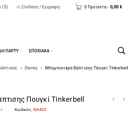
 (0)
Σύνδεση
/
Εγγραφή
0 Προϊόντα
-
0,00
€
ΔΗ ΠΆΡΤΥ
ΕΠΟΧΙΑΚΑ
Βάπτισης
›
Disney
›
Μπομπονιέρα Βάπτισης Πουγκί Tinkerbell
πτισης Πουγκί Tinkerbell
μα
Κωδικός:
ΝΑ403