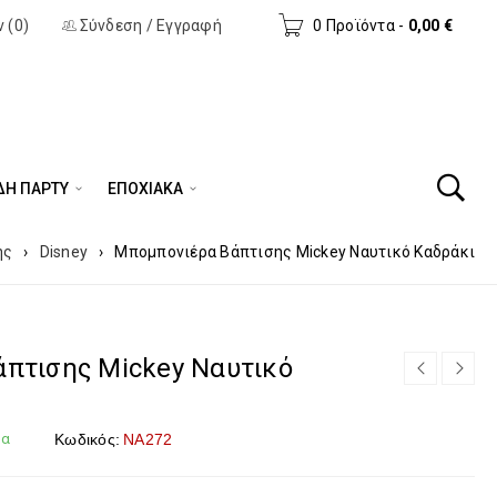
 (0)
Σύνδεση
/
Εγγραφή
0 Προϊόντα
-
0,00
€
ΔΗ ΠΆΡΤΥ
ΕΠΟΧΙΑΚΑ
ης
›
Disney
›
Μπομπονιέρα Βάπτισης Mickey Ναυτικό Καδράκι
πτισης Mickey Ναυτικό
μα
Κωδικός:
NA272