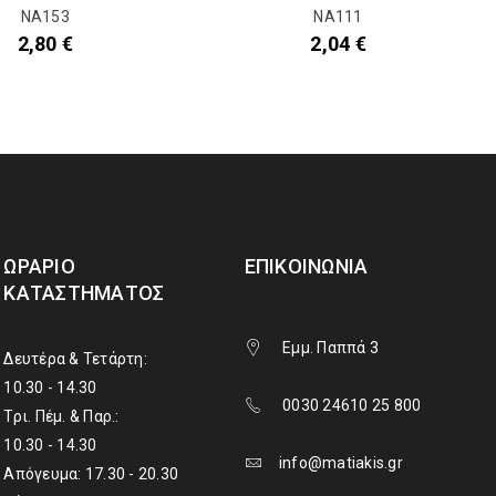
NA153
NA111
2,80
€
2,04
€
ΩΡΆΡΙΟ
ΕΠΙΚΟΙΝΩΝΊΑ
ΚΑΤΑΣΤΉΜΑΤΟΣ
Εμμ. Παππά 3
Δευτέρα & Τετάρτη:
10.30 - 14.30
0030 24610 25 800
Τρι. Πέμ. & Παρ.:
10.30 - 14.30
info@matiakis.gr
Απόγευμα: 17.30 - 20.30