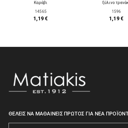
Καράβι
ξύλινο τρενά
14565
1596
1,19
€
1,19
€
ΘΈΛΕΙΣ ΝΑ ΜΑΘΑΊΝΕΙΣ ΠΡΏΤΟΣ ΓΙΑ ΝΈΑ ΠΡΟΪΌΝΤ