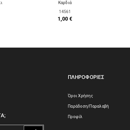
κι
Καρδιά
14561
1,00
€
ΠΛΗΡΟΦΟΡΊΕΣ
Όροι Χρήσης
Παράδοση/Παραλαβή
Α;
Προφίλ