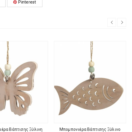
Pinterest
έρα Βάπτισης Ξύλινη
Μπομπονιέρα Βάπτισης Ξύλινο