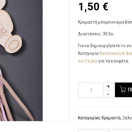
1,50
€
Κρεμαστή μπομπονιέρα βάπ
Διαστάσεις: 30 Εκ.
Για να δημιουργήσετε το σ
Κατηγορία
Κατασκευή & Δι
και Γλύκα
για τα κουφέτα.
Π
Κατηγορίες
Κρεμαστά
,
Ξύλι