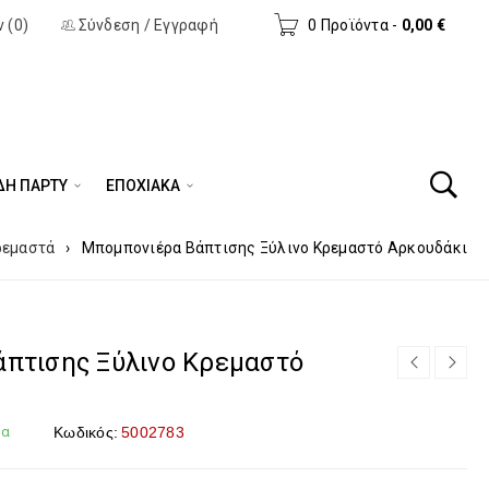
 (0)
Σύνδεση
/
Εγγραφή
0 Προϊόντα
-
0,00
€
ΔΗ ΠΆΡΤΥ
ΕΠΟΧΙΑΚΑ
ρεμαστά
›
Μπομπονιέρα Βάπτισης Ξύλινο Κρεμαστό Αρκουδάκι
πτισης Ξύλινο Κρεμαστό
μα
Κωδικός:
5002783