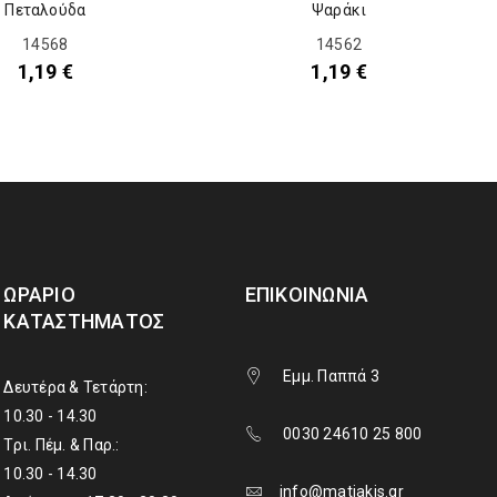
Πεταλούδα
Ψαράκι
14568
14562
1,19
€
1,19
€
ΩΡΆΡΙΟ
ΕΠΙΚΟΙΝΩΝΊΑ
ΚΑΤΑΣΤΉΜΑΤΟΣ
Εμμ. Παππά 3
Δευτέρα & Τετάρτη:
10.30 - 14.30
0030 24610 25 800
Τρι. Πέμ. & Παρ.:
10.30 - 14.30
info@matiakis.gr