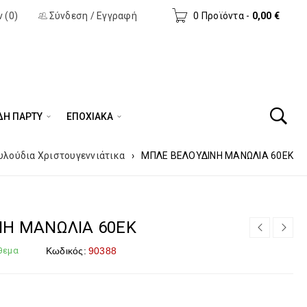
 (0)
Σύνδεση
/
Εγγραφή
0 Προϊόντα
-
0,00
€
ΔΗ ΠΆΡΤΥ
ΕΠΟΧΙΑΚΑ
υλούδια Χριστουγεννιάτικα
›
ΜΠΛΕ ΒΕΛΟΥΔΙΝΗ ΜΑΝΩΛΙΑ 60ΕΚ
ΝΗ ΜΑΝΩΛΙΑ 60ΕΚ
θεμα
Κωδικός:
90388