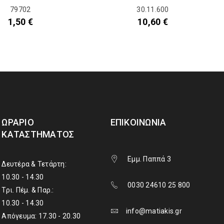
79702
30.11.600
1,50
€
10,60
€
ΩΡΆΡΙΟ
ΕΠΙΚΟΙΝΩΝΊΑ
ΚΑΤΑΣΤΉΜΑΤΟΣ
Εμμ. Παππά 3
Δευτέρα & Τετάρτη:
10.30 - 14.30
0030 24610 25 800
Τρι. Πέμ. & Παρ.:
10.30 - 14.30
info@matiakis.gr
Απόγευμα: 17.30 - 20.30